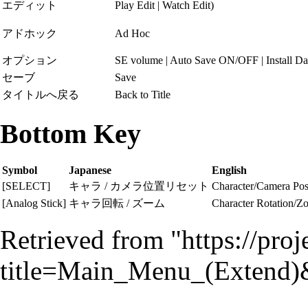
エディット
Play Edit | Watch Edit)
アドホック
Ad Hoc
オプション
SE volume | Auto Save ON/OFF | Install D
セーブ
Save
タイトルへ戻る
Back to Title
Bottom Key
Symbol
Japanese
English
[SELECT]
キャラ / カメラ位
置
リセット
Character/Camera Pos
[Analog Stick]
キャラ回転 / ズーム
Character Rotation/Z
Retrieved from "
https://pro
title=Main_Menu_(Extend)