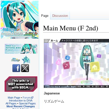
Page
Discussion
Main Menu (F 2nd)
Jump
Jump
to
to
navigation
search
Japanese
Main Page
•
Forum
Introduction to DIVA
リズムゲーム
All Pages
•
Special Pages
Most Recent Changes