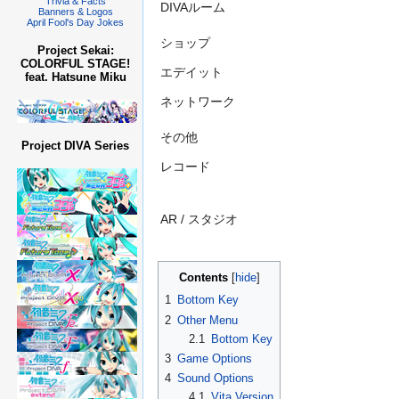
Trivia & Facts
DIVAルーム
Banners & Logos
April Fool's Day Jokes
ショップ
Project Sekai:
COLORFUL STAGE!
エデイット
feat. Hatsune Miku
ネットワーク
その他
Project DIVA Series
レコード
AR / スタジオ
Contents
1
Bottom Key
2
Other Menu
2.1
Bottom Key
3
Game Options
4
Sound Options
4.1
Vita Version