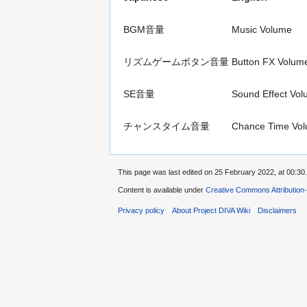
BGM音量
Music Volume
リズムゲームポタン音量
Button FX Volum
SE音量
Sound Effect Vo
チャンスタイム音量
Chance Time Vo
This page was last edited on 25 February 2022, at 00:30.
Content is available under
Creative Commons Attribution
Privacy policy
About Project DIVA Wiki
Disclaimers