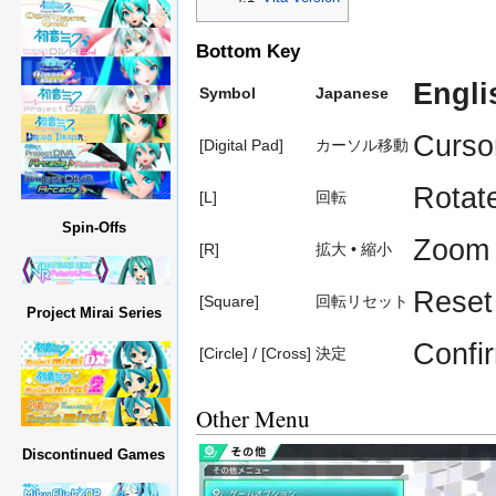
Bottom Key
Engli
Symbol
Japanese
Curso
[Digital Pad]
カーソル移動
Rotat
[L]
回転
Spin-Offs
Zoom 
[R]
拡大 • 縮小
Reset
[Square]
回転リセット
Project Mirai Series
Confi
[Circle] / [Cross]
決定
Other Menu
Discontinued Games