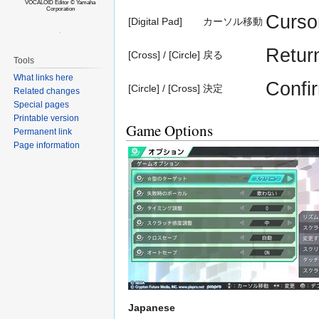
VOCALOID Editor © Yamaha
Corporation
Curso
[Digital Pad]
カーソル移動
Retur
[Cross] / [Circle]
戻る
Tools
What links here
Confi
[Circle] / [Cross]
決定
Related changes
Special pages
Printable version
Game Options
Permanent link
Page information
Japanese