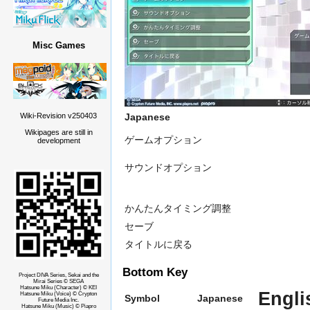
Misc Games
Japanese
Wiki-Revision v250403
Wikipages are still in
ゲームオプション
development
サウンドオプション
かんたんタイミング調整
セーブ
タイトルに戻る
Bottom Key
Project DIVA Series, Sekai and the
Mirai Series © SEGA
Hatsune Miku (Character) © KEI
Engli
Hatsune Miku (Voice) © Crypton
Symbol
Japanese
Future Media Inc.
Hatsune Miku (Music) © Piapro